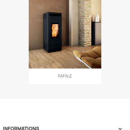
RAFALE
INFORMATIONS
keyboard_arrow_down