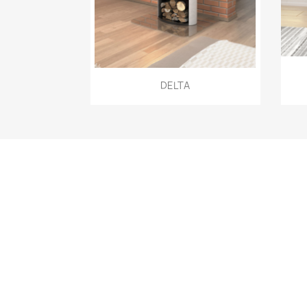
Aperçu rapide

DELTA