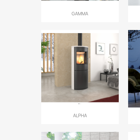
Aperçu rapide

GAMMA
Aperçu rapide

ALPHA