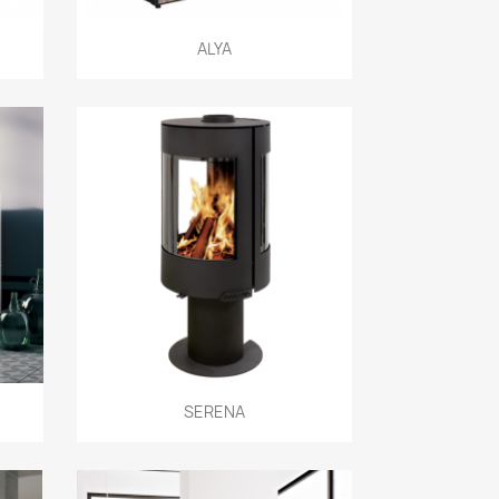
Aperçu rapide

ALYA
Aperçu rapide

SERENA