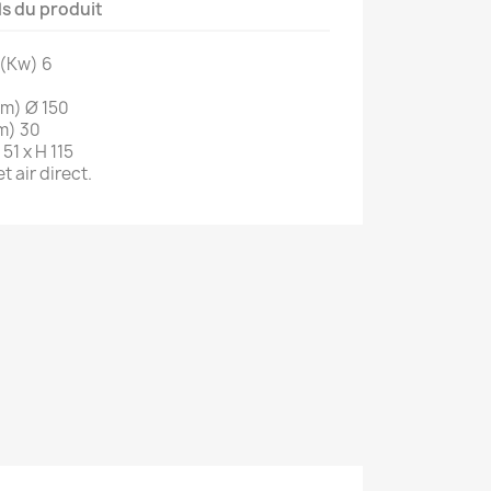
ls du produit
 (Kw) 6
mm) Ø 150
cm) 30
51 x H 115
 air direct.