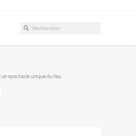
search
S
t un spectacle unique du feu.