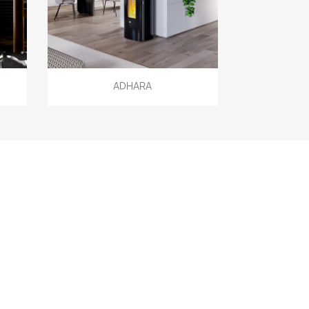
Aperçu rapide

ADHARA