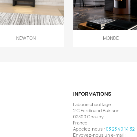
Aperçu rapide
Aperçu rapide


NEWTON
MONDE
INFORMATIONS
Laboue chauffage
2 C Ferdinand Buisson
02300 Chauny
France
Appelez-nous :
03 23 40 14 32
Envoyez-nous un e-mail :